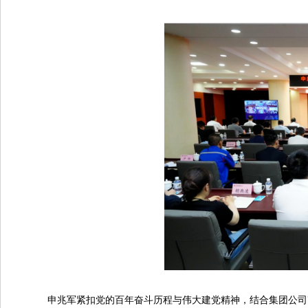
申兆军紧扣党的百年奋斗历程与伟大建党精神，结合集团公司改革