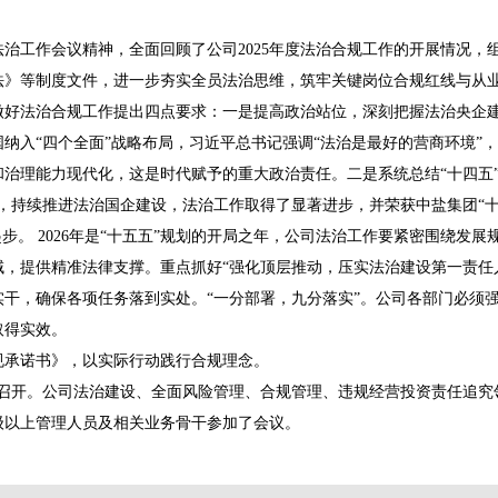
治工作会议精神，全面回顾了公司2025年度法治合规工作的开展情况，
法》等制度文件，进一步夯实全员法治思维，筑牢关键岗位合规红线与从
法治合规工作提出四点要求：一是提高政治站位，深刻把握法治央企建
纳入“四个全面”战略布局，习近平总书记强调“法治是最好的营商环境”
治理能力现代化，这是时代赋予的重大政治责任。二是系统总结“十四五
，持续推进法治国企建设，法治工作取得了显著进步，并荣获中盐集团“
步。 2026年是“十五五”规划的开局之年，公司法治工作要紧密围绕发
，提供精准法律支撑。重点抓好“强化顶层推动，压实法治建设第一责任
干，确保各项任务落到实处。“一分部署，九分落实”。公司各部门必须
取得实效。
承诺书》，以实际行动践行合规理念。
召开。公司法治建设、全面风险管理、合规管理、违规经营投资责任追究
级以上管理人员及相关业务骨干参加了会议。