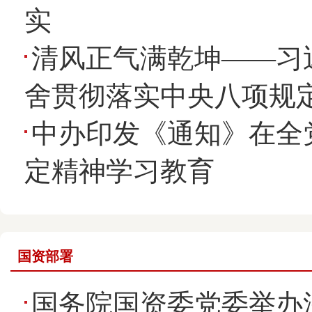
实
清风正气满乾坤——习
舍贯彻落实中央八项规
中办印发《通知》在全
定精神学习教育
国资部署
国务院国资委党委举办