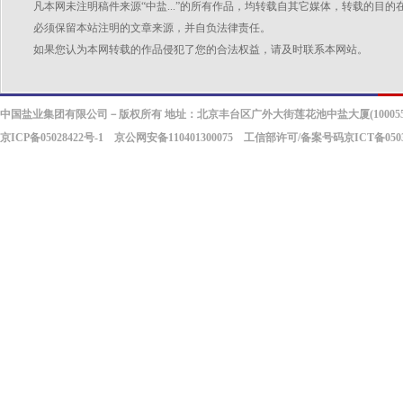
凡本网未注明稿件来源“中盐...”的所有作品，均转载自其它媒体，转载的
必须保留本站注明的文章来源，并自负法律责任。
如果您认为本网转载的作品侵犯了您的合法权益，请及时联系本网站。
中国盐业集团有限公司－版权所有 地址：北京丰台区广外大街莲花池中盐大厦(100055
京ICP备05028422号-1
京公网安备110401300075 工信部许可/备案号码京ICT备0503